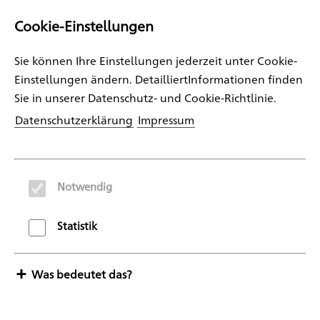
Cookie-Einstellungen
Sie können Ihre Einstellungen jederzeit unter Cookie-
Einstellungen ändern. DetailliertInformationen finden
Kontakt
Sie in unserer Datenschutz- und Cookie-Richtlinie.
Telefon: (0721) 20119 106
Datenschutzerklärung
Impressum
E-Mail:
foerderer@kunsthalle-karlsruhe.de
Anschrift
Notwendig
Förderkreis der Kunsthalle Karlsruhe e.V.
Statistik
Hermann-Veit-Straße 6
76135 Karlsruhe
Was bedeutet das?